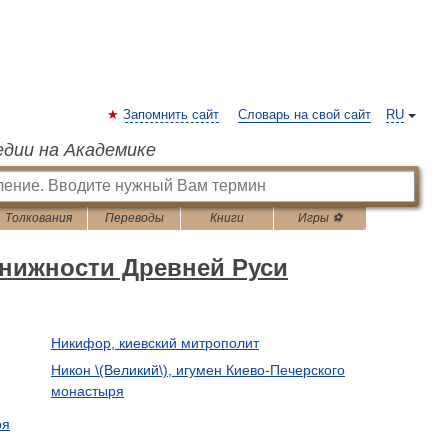
Запомнить сайт
Словарь на свой сайт
RU
едии на Академике
Толкования
Переводы
Книги
Игры ⚽
книжности Древней Руси
Никифор, киевский митрополит
Никон \(Великий\), игумен Киево-Печерского
монастыря
ря