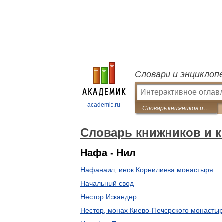
Словари и энциклоп
academic.ru
Словарь книжников и книжности Древней Руси
Словарь книжников и 
Нафа - Нил
Нафанаил, инок Корнилиева монастыря
Начальный свод
Нестор Искандер
Нестор, монах Киево-Печерского монасты