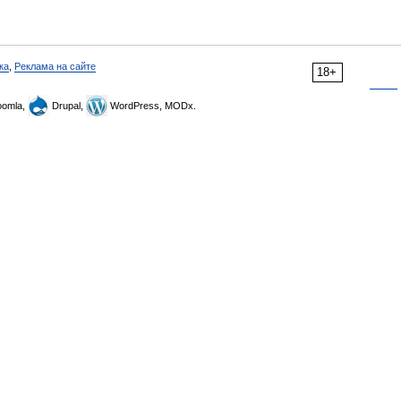
ка
,
Реклама на сайте
18+
omla,
Drupal,
WordPress, MODx.